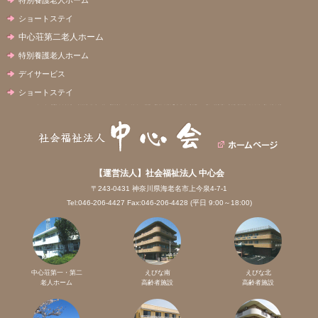
ショートステイ
中心荘第二老人ホーム
特別養護老人ホーム
デイサービス
ショートステイ
【運営法人】社会福祉法人 中心会
〒243-0431 神奈川県海老名市上今泉4-7-1
Tel:046-206-4427 Fax:046-206-4428 (平日 9:00～18:00)
中心荘第一・第二
えびな南
えびな北
老人ホーム
高齢者施設
高齢者施設