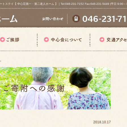
心荘第一・第二老人ホーム 】｜Tel:046-231-7152 Fax:046-231-5449 (平日 9:00～18
ア
2018.10.17