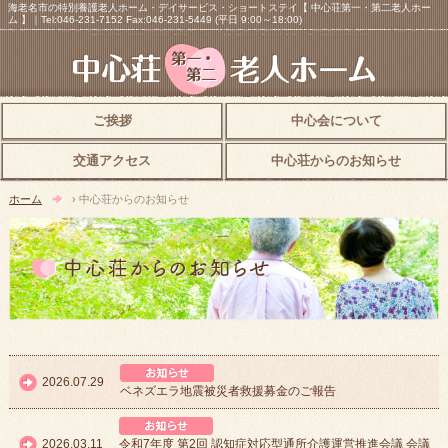
海老名市の特別養護老人ホーム・デイサービス・ショートステイ【 中心荘第一・第二老人ホー
ム 】｜Tel:046-231-7152 Fax:046-231-5449 (平日 9:00～18:00)
ご挨拶
中心会について
交通アクセス
中心荘からのお知らせ
ホーム
› 中心荘からのお知らせ
中心荘からのお知らせ
2026.07.29
ベネズエラ地震被災者救援募金のご報告
中心荘からのお知らせ
2026.03.11
令和7年度 第2回 認知症対応型通所介護運営推進会議 会議