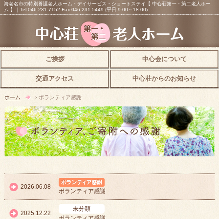
海老名市の特別養護老人ホーム・デイサービス・ショートステイ【 中心荘第一・第二老人ホー
ム 】｜Tel:046-231-7152 Fax:046-231-5449 (平日 9:00～18:00)
ご挨拶
中心会について
交通アクセス
中心荘からのお知らせ
ホーム
› ボランティア感謝
ボランティア感謝
2026.06.08
ボランティア感謝
未分類
2025.12.22
ボランティア感謝