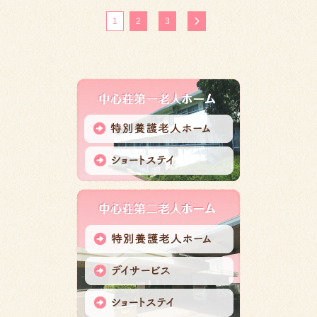
投
1
2
3
稿
の
ペ
ー
ジ
送
り