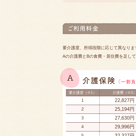
要介護度、所得段階に応じて異なりま
Aの介護費とBの食費・居住費を足し
要介護度（※1）
介護費（※2
1
22,827円
2
25,194円
3
27,630円
4
29,996円
5
32,327円