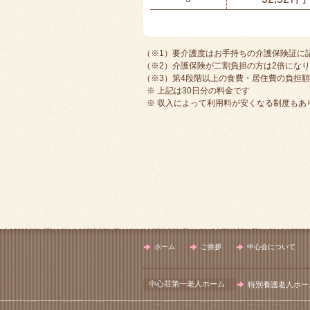
（※1）要介護度はお手持ちの介護保険証に
（※2）介護保険が二割負担の方は2倍にな
（※3）第4段階以上の食費・居住費の負担
※ 上記は30日分の料金です
※ 収入によって利用料が安くなる制度もあ
ホーム
ご挨拶
中心会について
中心荘第一老人ホーム
特別養護老人ホー