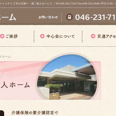
心荘第一・第二老人ホーム 】｜Tel:046-231-7152 Fax:046-231-5449 (平日 9:00～18
人ホーム