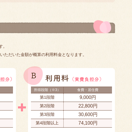
す。
ていただいた金額が概算の利用料金となります。
）
所得段階（※3）
食費・居住費
第1段階
9,000円
第2段階
22,800円
第3段階
30,600円
第4段階以上
74,100円