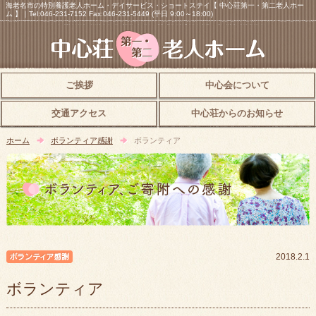
海老名市の特別養護老人ホーム・デイサービス・ショートステイ【 中心荘第一・第二老人ホー
ム 】｜Tel:046-231-7152 Fax:046-231-5449 (平日 9:00～18:00)
ご挨拶
中心会について
交通アクセス
中心荘からのお知らせ
ホーム
ボランティア感謝
ボランティア
ボランティア感謝
2018.2.1
ボランティア