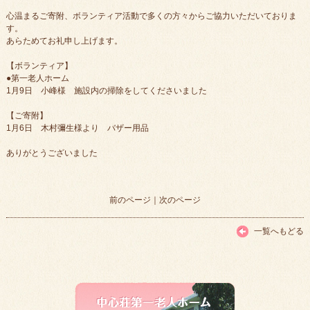
心温まるご寄附、ボランティア活動で多くの方々からご協力いただいておりま
す。
あらためてお礼申し上げます。
【ボランティア】
●第一老人ホーム
1月9日 小峰様 施設内の掃除をしてくださいました
【ご寄附】
1月6日 木村彌生様より バザー用品
ありがとうございました
前のページ
｜
次のページ
一覧へもどる