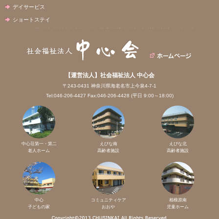
デイサービス
ショートステイ
【運営法人】社会福祉法人 中心会
〒243-0431 神奈川県海老名市上今泉4-7-1
Tel:046-206-4427 Fax:046-206-4428 (平日 9:00～18:00)
中心荘第一・第二
えびな南
えびな北
老人ホーム
高齢者施設
高齢者施設
中心
コミュニティケア
相模原南
子どもの家
おおや
児童ホーム