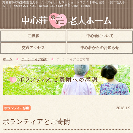
海老名市の特別養護老人ホーム・デイサービス・ショートステイ【 中心荘第一・第二老人ホー
ム 】｜Tel:046-231-7152 Fax:046-231-5449 (平日 9:00～18:00)
ご挨拶
中心会について
交通アクセス
中心荘からのお知らせ
ホーム
ボランティア感謝
ボランティアとご寄附
ボランティア感謝
2018.1.9
ボランティアとご寄附