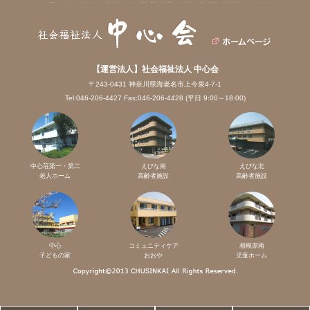
【運営法人】社会福祉法人 中心会
〒243-0431 神奈川県海老名市上今泉4-7-1
Tel:046-206-4427 Fax:046-206-4428 (平日 9:00～18:00)
中心荘第一・第二
えびな南
えびな北
老人ホーム
高齢者施設
高齢者施設
中心
コミュニティケア
相模原南
子どもの家
おおや
児童ホーム