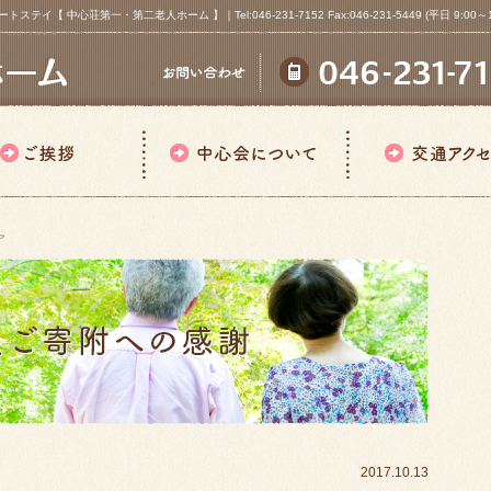
心荘第一・第二老人ホーム 】｜Tel:046-231-7152 Fax:046-231-5449 (平日 9:00～18
ア
2017.10.13