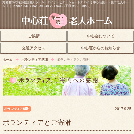
海老名市の特別養護老人ホーム・デイサービス・ショートステイ【 中心荘第一・第二老人ホー
ム 】｜Tel:046-231-7152 Fax:046-231-5449 (平日 9:00～18:00)
ご挨拶
中心会について
交通アクセス
中心荘からのお知らせ
ホーム
ボランティア感謝
ボランティアとご寄附
ボランティア感謝
2017.9.25
ボランティアとご寄附