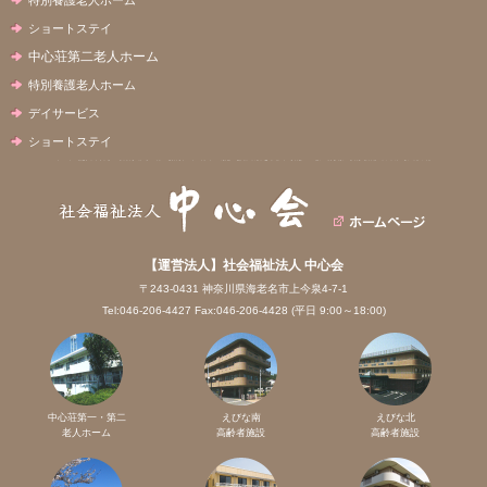
ショートステイ
中心荘第二老人ホーム
特別養護老人ホーム
デイサービス
ショートステイ
【運営法人】社会福祉法人 中心会
〒243-0431 神奈川県海老名市上今泉4-7-1
Tel:046-206-4427 Fax:046-206-4428 (平日 9:00～18:00)
中心荘第一・第二
えびな南
えびな北
老人ホーム
高齢者施設
高齢者施設