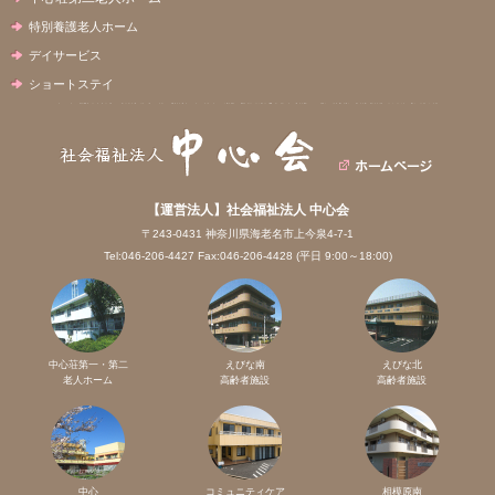
特別養護老人ホーム
デイサービス
ショートステイ
【運営法人】社会福祉法人 中心会
〒243-0431 神奈川県海老名市上今泉4-7-1
Tel:046-206-4427 Fax:046-206-4428 (平日 9:00～18:00)
中心荘第一・第二
えびな南
えびな北
老人ホーム
高齢者施設
高齢者施設
中心
コミュニティケア
相模原南