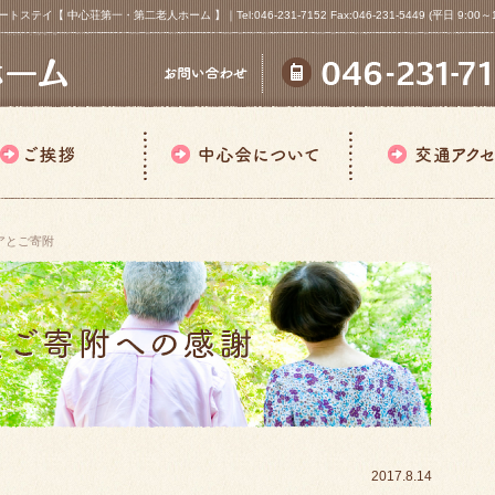
心荘第一・第二老人ホーム 】｜Tel:046-231-7152 Fax:046-231-5449 (平日 9:00～18
アとご寄附
2017.8.14