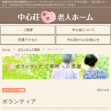
海老名市の特別養護老人ホーム・デイサービス・ショートステイ【 中心荘第一・第二老人ホー
ム 】｜Tel:046-231-7152 Fax:046-231-5449 (平日 9:00～18:00)
ご挨拶
中心会について
交通アクセス
中心荘からのお知らせ
ホーム
ボランティア感謝
ボランティア
ボランティア感謝
2017.8.9
ボランティア