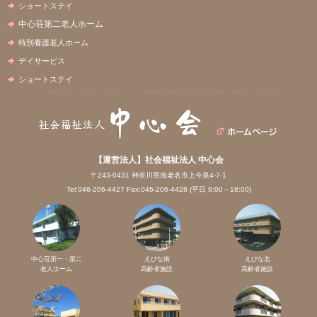
ショートステイ
中心荘第二老人ホーム
特別養護老人ホーム
デイサービス
ショートステイ
【運営法人】社会福祉法人 中心会
〒243-0431 神奈川県海老名市上今泉4-7-1
Tel:046-206-4427 Fax:046-206-4428 (平日 9:00～18:00)
中心荘第一・第二
えびな南
えびな北
老人ホーム
高齢者施設
高齢者施設