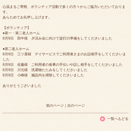
心温まるご寄附、ボランティア活動で多くの方々からご協力いただいておりま
す。
あらためてお礼申し上げます。
【ボランティア】
●第一・第二老人ホーム
8月9日 田中様 夕涼み会に向けて提灯の準備をしてくださいました
●第二老人ホーム
8月9日 三ツ屋様 デイサービスでご利用者さまのお話相手をしてくださいま
した
8月9日 佐藤様 ご利用者の食事の手伝いや話し相手をしてくださいました
8月9日 川元様 洗濯物たたみをしてくださいました
8月9日 小峰様 施設内を掃除してくださいました
ありがとうございました
前のページ
｜
次のページ
一覧へもどる