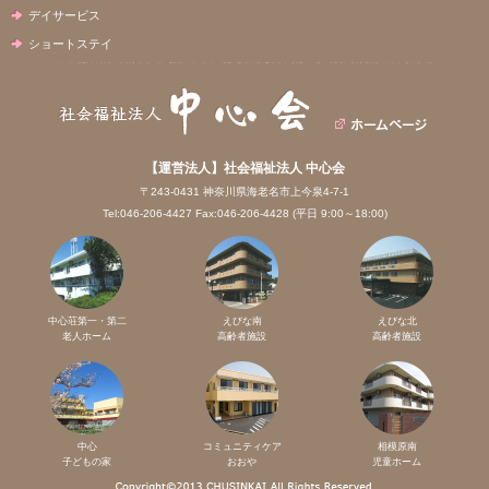
デイサービス
ショートステイ
【運営法人】社会福祉法人 中心会
〒243-0431 神奈川県海老名市上今泉4-7-1
Tel:046-206-4427 Fax:046-206-4428 (平日 9:00～18:00)
中心荘第一・第二
えびな南
えびな北
老人ホーム
高齢者施設
高齢者施設
中心
コミュニティケア
相模原南
子どもの家
おおや
児童ホーム