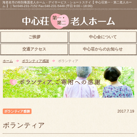
海老名市の特別養護老人ホーム・デイサービス・ショートステイ【 中心荘第一・第二老人ホー
ム 】｜Tel:046-231-7152 Fax:046-231-5449 (平日 9:00～18:00)
ご挨拶
中心会について
交通アクセス
中心荘からのお知らせ
ホーム
ボランティア感謝
ボランティア
ボランティア感謝
2017.7.19
ボランティア