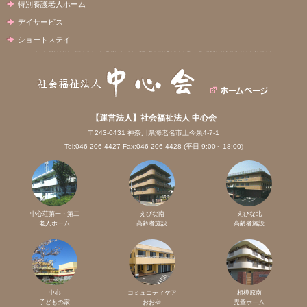
特別養護老人ホーム
デイサービス
ショートステイ
【運営法人】社会福祉法人 中心会
〒243-0431 神奈川県海老名市上今泉4-7-1
Tel:046-206-4427 Fax:046-206-4428 (平日 9:00～18:00)
中心荘第一・第二
えびな南
えびな北
老人ホーム
高齢者施設
高齢者施設
中心
コミュニティケア
相模原南
子どもの家
おおや
児童ホーム