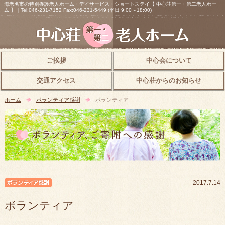
海老名市の特別養護老人ホーム・デイサービス・ショートステイ【 中心荘第一・第二老人ホー
ム 】｜Tel:046-231-7152 Fax:046-231-5449 (平日 9:00～18:00)
ご挨拶
中心会について
交通アクセス
中心荘からのお知らせ
ホーム
ボランティア感謝
ボランティア
ボランティア感謝
2017.7.14
ボランティア