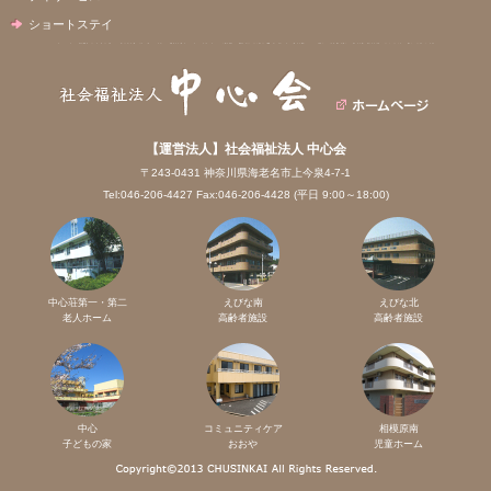
ショートステイ
【運営法人】社会福祉法人 中心会
〒243-0431 神奈川県海老名市上今泉4-7-1
Tel:046-206-4427 Fax:046-206-4428 (平日 9:00～18:00)
中心荘第一・第二
えびな南
えびな北
老人ホーム
高齢者施設
高齢者施設
中心
コミュニティケア
相模原南
子どもの家
おおや
児童ホーム