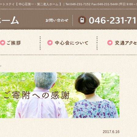
心荘第一・第二老人ホーム 】｜Tel:046-231-7152 Fax:046-231-5449 (平日 9:00～18
ア
2017.6.16