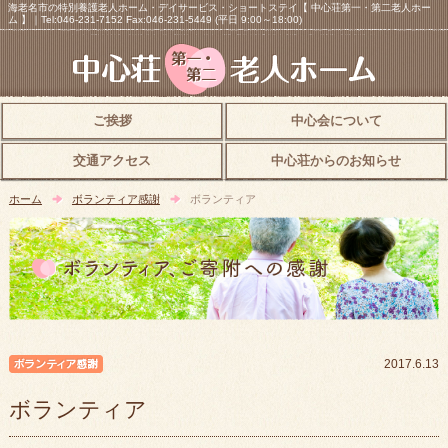
海老名市の特別養護老人ホーム・デイサービス・ショートステイ【 中心荘第一・第二老人ホー
ム 】｜Tel:046-231-7152 Fax:046-231-5449 (平日 9:00～18:00)
ご挨拶
中心会について
交通アクセス
中心荘からのお知らせ
ホーム
ボランティア感謝
ボランティア
ボランティア感謝
2017.6.13
ボランティア