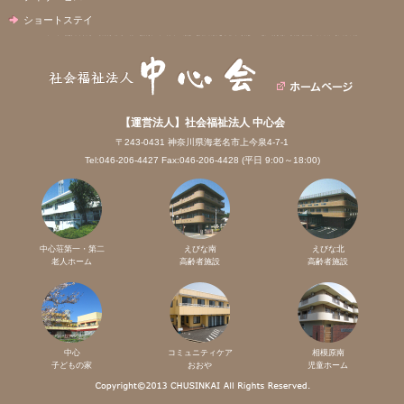
ショートステイ
【運営法人】社会福祉法人 中心会
〒243-0431 神奈川県海老名市上今泉4-7-1
Tel:046-206-4427 Fax:046-206-4428 (平日 9:00～18:00)
中心荘第一・第二
えびな南
えびな北
老人ホーム
高齢者施設
高齢者施設
中心
コミュニティケア
相模原南
子どもの家
おおや
児童ホーム