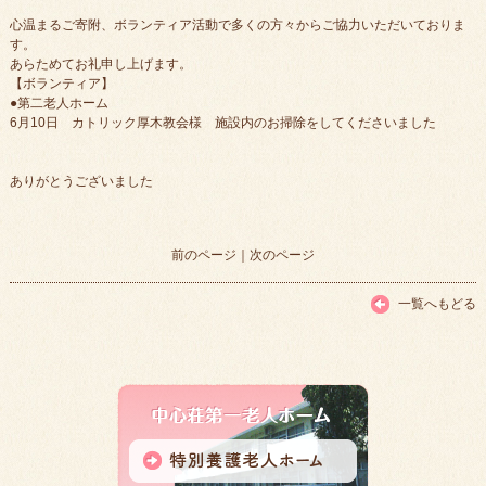
心温まるご寄附、ボランティア活動で多くの方々からご協力いただいておりま
す。
あらためてお礼申し上げます。
【ボランティア】
●第二老人ホーム
6月10日 カトリック厚木教会様 施設内のお掃除をしてくださいました
ありがとうございました
前のページ
｜
次のページ
一覧へもどる