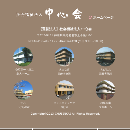
【運営法人】社会福祉法人 中心会
〒243-0431 神奈川県海老名市上今泉4-7-1
Tel:046-206-4427 Fax:046-206-4428 (平日 9:00～18:00)
中心荘第一・第二
えびな南
えびな北
老人ホーム
高齢者施設
高齢者施設
中心
コミュニティケア
相模原南
子どもの家
おおや
児童ホーム