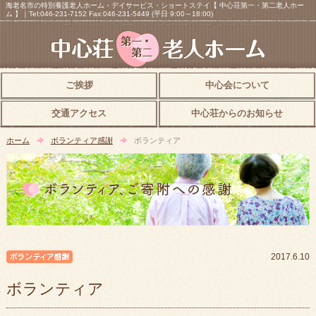
海老名市の特別養護老人ホーム・デイサービス・ショートステイ【 中心荘第一・第二老人ホー
ム 】｜Tel:046-231-7152 Fax:046-231-5449 (平日 9:00～18:00)
ご挨拶
中心会について
交通アクセス
中心荘からのお知らせ
ホーム
ボランティア感謝
ボランティア
ボランティア感謝
2017.6.10
ボランティア