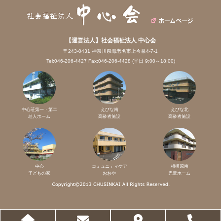
【運営法人】社会福祉法人 中心会
〒243-0431 神奈川県海老名市上今泉4-7-1
Tel:046-206-4427 Fax:046-206-4428 (平日 9:00～18:00)
中心荘第一・第二
えびな南
えびな北
老人ホーム
高齢者施設
高齢者施設
中心
コミュニティケア
相模原南
子どもの家
おおや
児童ホーム