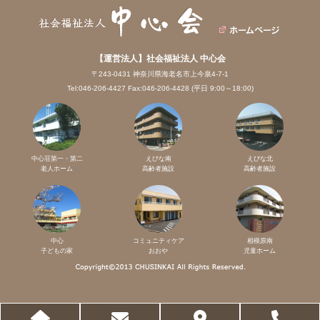
【運営法人】社会福祉法人 中心会
〒243-0431 神奈川県海老名市上今泉4-7-1
Tel:046-206-4427 Fax:046-206-4428 (平日 9:00～18:00)
中心荘第一・第二
えびな南
えびな北
老人ホーム
高齢者施設
高齢者施設
中心
コミュニティケア
相模原南
子どもの家
おおや
児童ホーム