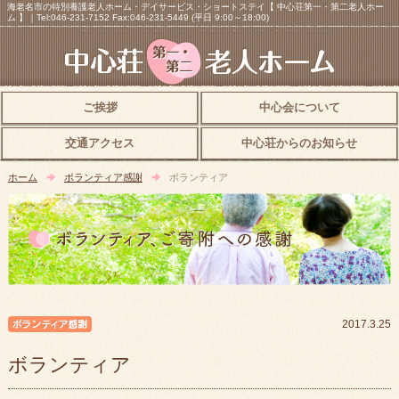
海老名市の特別養護老人ホーム・デイサービス・ショートステイ【 中心荘第一・第二老人ホー
ム 】｜Tel:046-231-7152 Fax:046-231-5449 (平日 9:00～18:00)
ご挨拶
中心会について
交通アクセス
中心荘からのお知らせ
ホーム
ボランティア感謝
ボランティア
ボランティア感謝
2017.3.25
ボランティア