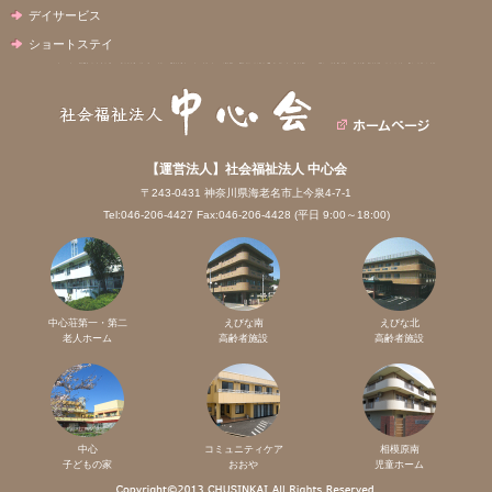
デイサービス
ショートステイ
【運営法人】社会福祉法人 中心会
〒243-0431 神奈川県海老名市上今泉4-7-1
Tel:046-206-4427 Fax:046-206-4428 (平日 9:00～18:00)
中心荘第一・第二
えびな南
えびな北
老人ホーム
高齢者施設
高齢者施設
中心
コミュニティケア
相模原南
子どもの家
おおや
児童ホーム