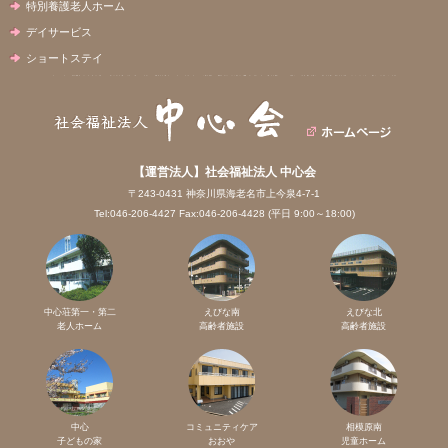
特別養護老人ホーム
デイサービス
ショートステイ
【運営法人】社会福祉法人 中心会
〒243-0431 神奈川県海老名市上今泉4-7-1
Tel:046-206-4427 Fax:046-206-4428 (平日 9:00～18:00)
中心荘第一・第二
えびな南
えびな北
老人ホーム
高齢者施設
高齢者施設
中心
コミュニティケア
相模原南
子どもの家
おおや
児童ホーム