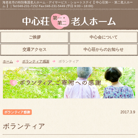
海老名市の特別養護老人ホーム・デイサービス・ショートステイ【 中心荘第一・第二老人ホー
ム 】｜Tel:046-231-7152 Fax:046-231-5449 (平日 9:00～18:00)
ご挨拶
中心会について
交通アクセス
中心荘からのお知らせ
ホーム
ボランティア感謝
ボランティア
ボランティア感謝
2017.3.9
ボランティア