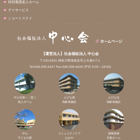
特別養護老人ホーム
デイサービス
ショートステイ
【運営法人】社会福祉法人 中心会
〒243-0431 神奈川県海老名市上今泉4-7-1
Tel:046-206-4427 Fax:046-206-4428 (平日 9:00～18:00)
中心荘第一・第二
えびな南
えびな北
老人ホーム
高齢者施設
高齢者施設
中心
コミュニティケア
相模原南
子どもの家
おおや
児童ホーム