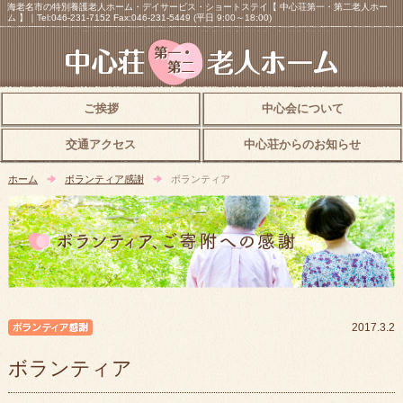
海老名市の特別養護老人ホーム・デイサービス・ショートステイ【 中心荘第一・第二老人ホー
ム 】｜Tel:046-231-7152 Fax:046-231-5449 (平日 9:00～18:00)
ご挨拶
中心会について
交通アクセス
中心荘からのお知らせ
ホーム
ボランティア感謝
ボランティア
ボランティア感謝
2017.3.2
ボランティア