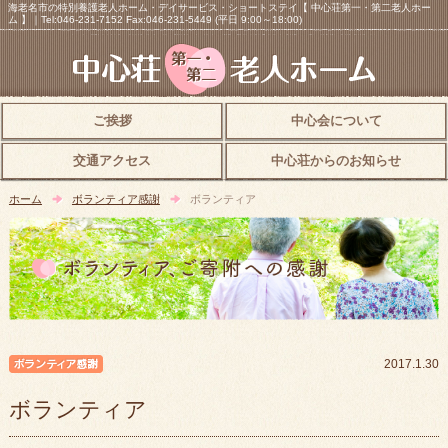
海老名市の特別養護老人ホーム・デイサービス・ショートステイ【 中心荘第一・第二老人ホー
ム 】｜Tel:046-231-7152 Fax:046-231-5449 (平日 9:00～18:00)
ご挨拶
中心会について
交通アクセス
中心荘からのお知らせ
ホーム
ボランティア感謝
ボランティア
ボランティア感謝
2017.1.30
ボランティア