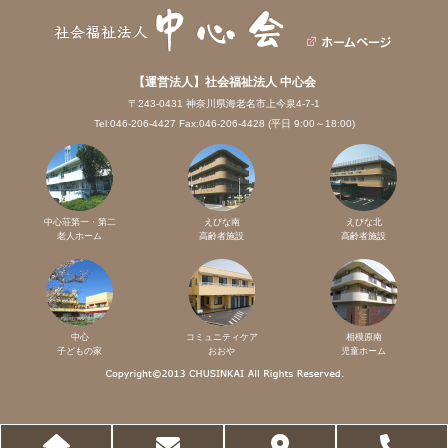
【運営法人】社会福祉法人 中心会
〒243-0431 神奈川県海老名市上今泉4-7-1
Tel:046-206-4427 Fax:046-206-4428 (平日 9:00～18:00)
中心荘第一・第二
えびな南
えびな北
老人ホーム
高齢者施設
高齢者施設
中心
コミュニティケア
相模原南
子どもの家
おおや
児童ホーム