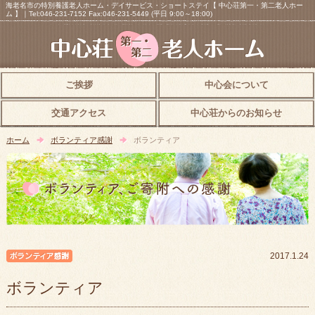
海老名市の特別養護老人ホーム・デイサービス・ショートステイ【 中心荘第一・第二老人ホー
ム 】｜Tel:046-231-7152 Fax:046-231-5449 (平日 9:00～18:00)
ご挨拶
中心会について
交通アクセス
中心荘からのお知らせ
ホーム
ボランティア感謝
ボランティア
ボランティア感謝
2017.1.24
ボランティア