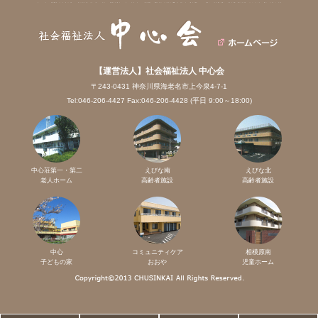
【運営法人】社会福祉法人 中心会
〒243-0431 神奈川県海老名市上今泉4-7-1
Tel:046-206-4427 Fax:046-206-4428 (平日 9:00～18:00)
中心荘第一・第二
えびな南
えびな北
老人ホーム
高齢者施設
高齢者施設
中心
コミュニティケア
相模原南
子どもの家
おおや
児童ホーム