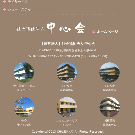
デイサービス
ショートステイ
【運営法人】社会福祉法人 中心会
〒243-0431 神奈川県海老名市上今泉4-7-1
Tel:046-206-4427 Fax:046-206-4428 (平日 9:00～18:00)
中心荘第一・第二
えびな南
えびな北
老人ホーム
高齢者施設
高齢者施設
中心
コミュニティケア
相模原南
子どもの家
おおや
児童ホーム