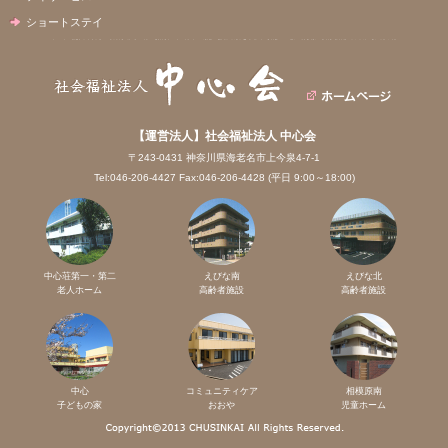
ショートステイ
【運営法人】社会福祉法人 中心会
〒243-0431 神奈川県海老名市上今泉4-7-1
Tel:046-206-4427 Fax:046-206-4428 (平日 9:00～18:00)
中心荘第一・第二
えびな南
えびな北
老人ホーム
高齢者施設
高齢者施設
中心
コミュニティケア
相模原南
子どもの家
おおや
児童ホーム