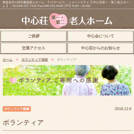
海老名市の特別養護老人ホーム・デイサービス・ショートステイ【 中心荘第一・第二老人ホー
ム 】｜Tel:046-231-7152 Fax:046-231-5449 (平日 9:00～18:00)
ご挨拶
中心会について
交通アクセス
中心荘からのお知らせ
ホーム
ボランティア感謝
ボランティア
ボランティア感謝
2016.12.9
ボランティア