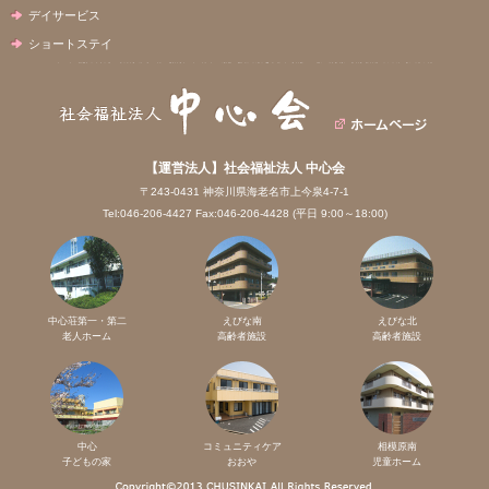
デイサービス
ショートステイ
【運営法人】社会福祉法人 中心会
〒243-0431 神奈川県海老名市上今泉4-7-1
Tel:046-206-4427 Fax:046-206-4428 (平日 9:00～18:00)
中心荘第一・第二
えびな南
えびな北
老人ホーム
高齢者施設
高齢者施設
中心
コミュニティケア
相模原南
子どもの家
おおや
児童ホーム