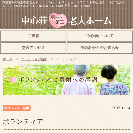
海老名市の特別養護老人ホーム・デイサービス・ショートステイ【 中心荘第一・第二老人ホー
ム 】｜Tel:046-231-7152 Fax:046-231-5449 (平日 9:00～18:00)
ご挨拶
中心会について
交通アクセス
中心荘からのお知らせ
ホーム
ボランティア感謝
ボランティア
ボランティア感謝
2016.11.14
ボランティア