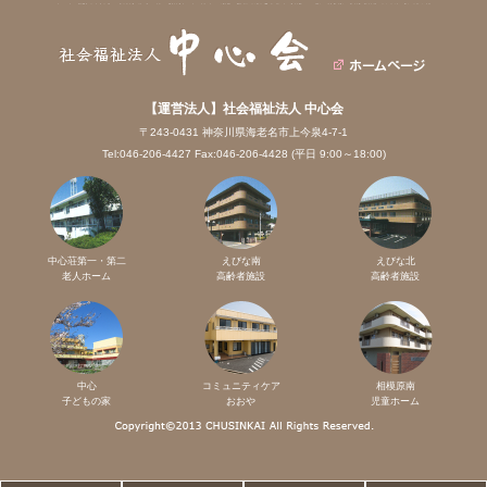
【運営法人】社会福祉法人 中心会
〒243-0431 神奈川県海老名市上今泉4-7-1
Tel:046-206-4427 Fax:046-206-4428 (平日 9:00～18:00)
中心荘第一・第二
えびな南
えびな北
老人ホーム
高齢者施設
高齢者施設
中心
コミュニティケア
相模原南
子どもの家
おおや
児童ホーム