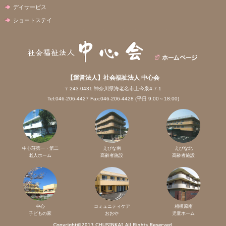
デイサービス
ショートステイ
【運営法人】社会福祉法人 中心会
〒243-0431 神奈川県海老名市上今泉4-7-1
Tel:046-206-4427 Fax:046-206-4428 (平日 9:00～18:00)
中心荘第一・第二
えびな南
えびな北
老人ホーム
高齢者施設
高齢者施設
中心
コミュニティケア
相模原南
子どもの家
おおや
児童ホーム