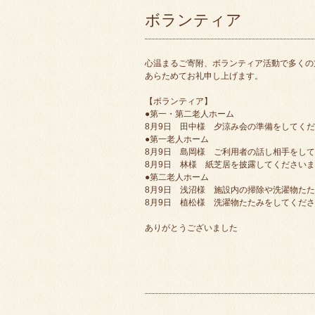
ボランティア
心温まるご寄附、ボランティア活動で多くの
あらためてお礼申し上げます。
【ボランティア】
●第一・第二老人ホーム
8月9日 田中様 夕涼み会の準備をしてく
●第一老人ホーム
8月9日 島岡様 ご利用者の話し相手をし
8月9日 林様 紙芝居を披露してください
●第二老人ホーム
8月9日 浅沼様 施設内の掃除や洗濯物た
8月9日 植松様 洗濯物たたみをしてくだ
ありがとうございました