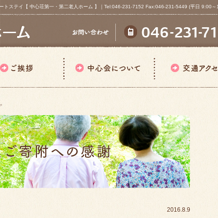
心荘第一・第二老人ホーム 】｜Tel:046-231-7152 Fax:046-231-5449 (平日 9:00～18
ア
2016.8.9