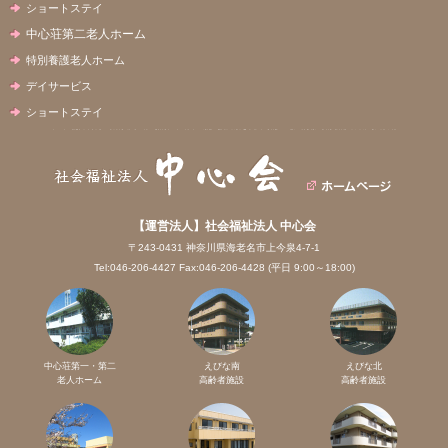
ショートステイ
中心荘第二老人ホーム
特別養護老人ホーム
デイサービス
ショートステイ
【運営法人】社会福祉法人 中心会
〒243-0431 神奈川県海老名市上今泉4-7-1
Tel:046-206-4427 Fax:046-206-4428 (平日 9:00～18:00)
中心荘第一・第二
えびな南
えびな北
老人ホーム
高齢者施設
高齢者施設