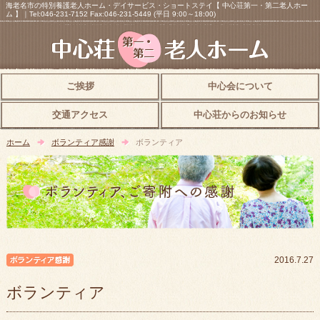
海老名市の特別養護老人ホーム・デイサービス・ショートステイ【 中心荘第一・第二老人ホー
ム 】｜Tel:046-231-7152 Fax:046-231-5449 (平日 9:00～18:00)
ご挨拶
中心会について
交通アクセス
中心荘からのお知らせ
ホーム
ボランティア感謝
ボランティア
ボランティア感謝
2016.7.27
ボランティア