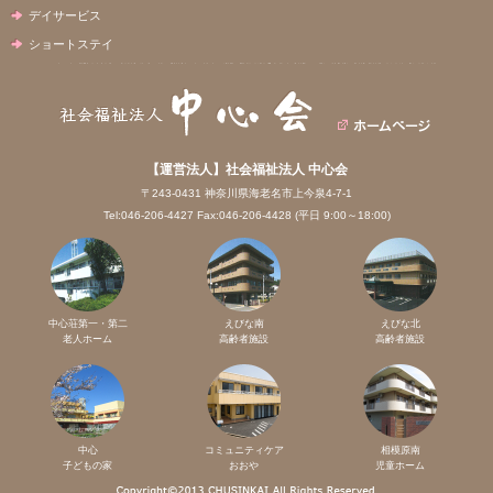
デイサービス
ショートステイ
【運営法人】社会福祉法人 中心会
〒243-0431 神奈川県海老名市上今泉4-7-1
Tel:046-206-4427 Fax:046-206-4428 (平日 9:00～18:00)
中心荘第一・第二
えびな南
えびな北
老人ホーム
高齢者施設
高齢者施設
中心
コミュニティケア
相模原南
子どもの家
おおや
児童ホーム