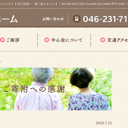
心荘第一・第二老人ホーム 】｜Tel:046-231-7152 Fax:046-231-5449 (平日 9:00～18
ア
2016.7.13