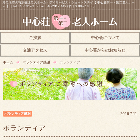
海老名市の特別養護老人ホーム・デイサービス・ショートステイ【 中心荘第一・第二老人ホー
ム 】｜Tel:046-231-7152 Fax:046-231-5449 (平日 9:00～18:00)
ご挨拶
中心会について
交通アクセス
中心荘からのお知らせ
ホーム
ボランティア感謝
ボランティア
ボランティア感謝
2016.7.11
ボランティア