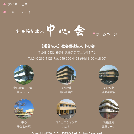
デイサービス
ショートステイ
【運営法人】社会福祉法人 中心会
〒243-0431 神奈川県海老名市上今泉4-7-1
Tel:046-206-4427 Fax:046-206-4428 (平日 9:00～18:00)
中心荘第一・第二
えびな南
えびな北
老人ホーム
高齢者施設
高齢者施設
中心
コミュニティケア
相模原南
子どもの家
おおや
児童ホーム