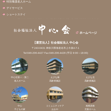
特別養護老人ホーム
デイサービス
ショートステイ
【運営法人】社会福祉法人 中心会
〒243-0431 神奈川県海老名市上今泉4-7-1
Tel:046-206-4427 Fax:046-206-4428 (平日 9:00～18:00)
中心荘第一・第二
えびな南
えびな北
老人ホーム
高齢者施設
高齢者施設
中心
コミュニティケア
相模原南
子どもの家
おおや
児童ホーム