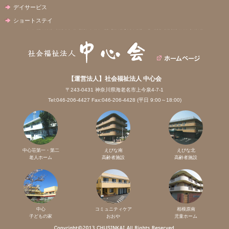
デイサービス
ショートステイ
【運営法人】社会福祉法人 中心会
〒243-0431 神奈川県海老名市上今泉4-7-1
Tel:046-206-4427 Fax:046-206-4428 (平日 9:00～18:00)
中心荘第一・第二
えびな南
えびな北
老人ホーム
高齢者施設
高齢者施設
中心
コミュニティケア
相模原南
子どもの家
おおや
児童ホーム