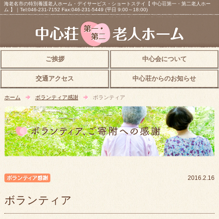
海老名市の特別養護老人ホーム・デイサービス・ショートステイ【 中心荘第一・第二老人ホー
ム 】｜Tel:046-231-7152 Fax:046-231-5449 (平日 9:00～18:00)
ご挨拶
中心会について
交通アクセス
中心荘からのお知らせ
ホーム
ボランティア感謝
ボランティア
ボランティア感謝
2016.2.16
ボランティア