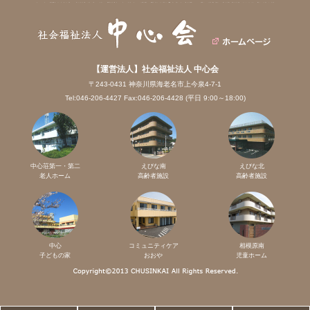
【運営法人】社会福祉法人 中心会
〒243-0431 神奈川県海老名市上今泉4-7-1
Tel:046-206-4427 Fax:046-206-4428 (平日 9:00～18:00)
中心荘第一・第二
えびな南
えびな北
老人ホーム
高齢者施設
高齢者施設
中心
コミュニティケア
相模原南
子どもの家
おおや
児童ホーム