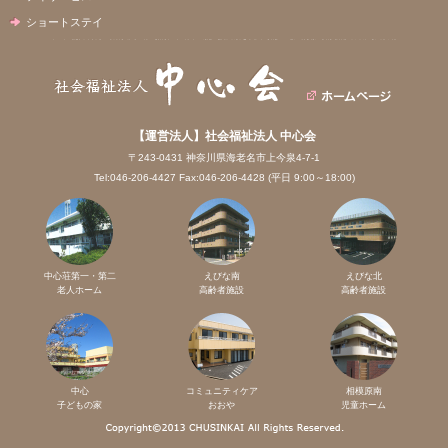
ショートステイ
【運営法人】社会福祉法人 中心会
〒243-0431 神奈川県海老名市上今泉4-7-1
Tel:046-206-4427 Fax:046-206-4428 (平日 9:00～18:00)
中心荘第一・第二
えびな南
えびな北
老人ホーム
高齢者施設
高齢者施設
中心
コミュニティケア
相模原南
子どもの家
おおや
児童ホーム