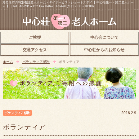
海老名市の特別養護老人ホーム・デイサービス・ショートステイ【 中心荘第一・第二老人ホー
ム 】｜Tel:046-231-7152 Fax:046-231-5449 (平日 9:00～18:00)
ご挨拶
中心会について
交通アクセス
中心荘からのお知らせ
ホーム
ボランティア感謝
ボランティア
ボランティア感謝
2016.2.9
ボランティア