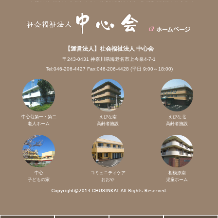
【運営法人】社会福祉法人 中心会
〒243-0431 神奈川県海老名市上今泉4-7-1
Tel:046-206-4427 Fax:046-206-4428 (平日 9:00～18:00)
中心荘第一・第二
えびな南
えびな北
老人ホーム
高齢者施設
高齢者施設
中心
コミュニティケア
相模原南
子どもの家
おおや
児童ホーム