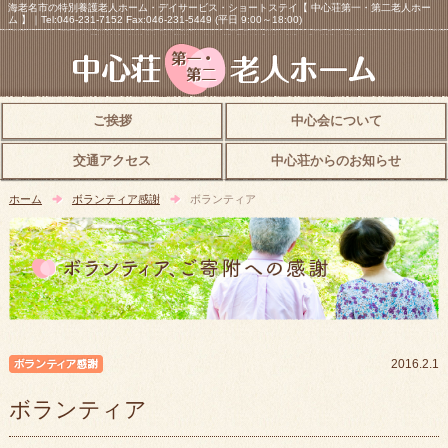
海老名市の特別養護老人ホーム・デイサービス・ショートステイ【 中心荘第一・第二老人ホー
ム 】｜Tel:046-231-7152 Fax:046-231-5449 (平日 9:00～18:00)
ご挨拶
中心会について
交通アクセス
中心荘からのお知らせ
ホーム
ボランティア感謝
ボランティア
ボランティア感謝
2016.2.1
ボランティア