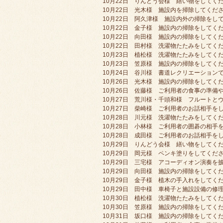
10月22日 りんどう会様 繕い物をしてく
10月22日 光木様 施設内を掃除してくだ
10月22日 阿久津様 施設内外の掃除をし
10月22日 金子様 施設内の掃除をしてく
10月22日 向田様 施設内の掃除をしてく
10月22日 田村様 洗濯物たたみをしてく
10月23日 植松様 洗濯物たたみをしてく
10月23日 笠原様 施設内の掃除をしてく
10月24日 谷川様 書道レクリエーション
10月26日 光木様 施設内の掃除をしてく
10月26日 佐藤様 ご利用者の食事の準備
10月27日 荒川様・千頭和様 フルートと
10月27日 柴崎様 ご利用者のお話相手を
10月28日 川元様 洗濯物たたみをしてく
10月28日 小林様 ご利用者の囲碁の相手
10月28日 成田様 ご利用者のお話相手を
10月29日 りんどう会様 繕い物をしてく
10月29日 岡元様 ペンキ塗りをしてくだ
10月29日 三宅様 アコーディオン演奏を
10月29日 向田様 施設内の掃除をしてく
10月29日 金子様 植木の手入れをしてく
10月29日 田中様 車椅子と施設設備の修
10月30日 植松様 洗濯物たたみをしてく
10月30日 笠原様 施設内の掃除をしてく
10月31日 坂口様 施設内の掃除をしてく