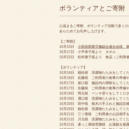
ボランティアとご寄附
心温まるご寄附、ボランティア活動で多くの
あらためてお礼申し上げます。
【ご寄附】
10月15日
小田急商業労働組合連合会様 
10月17日 小平恭子様より タオル
10月22日 松村康子様より 食品（ご利用
【ボランティア】
10月16日 植松様 洗濯物たたみをしてく
10月16日 佐藤様 ご利用者の食事の準備
10月17日 坂口様 施設内の掃除をしてく
10月17日 佐藤様 ご利用者の食事の準備
10月18日 岡元様 ペンキ塗りをしてくだ
10月19日 溝口様 洗濯物たたみをしてく
10月20日 田中様 植木の手入れと施設設
10月20日 植松様 洗濯物たたみをしてく
10月21日 三ツ屋様 ご利用者のお話相手
10月21日 川元様 洗濯物たたみをしてく
10月21日 麦っこ畑保育園様 お遊戯を披