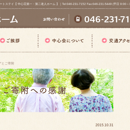
心荘第一・第二老人ホーム 】｜Tel:046-231-7152 Fax:046-231-5449 (平日 9:00～18
アとご寄附
2015.10.31