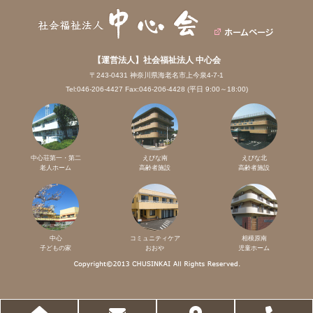
【運営法人】社会福祉法人 中心会
〒243-0431 神奈川県海老名市上今泉4-7-1
Tel:046-206-4427 Fax:046-206-4428 (平日 9:00～18:00)
中心荘第一・第二
えびな南
えびな北
老人ホーム
高齢者施設
高齢者施設
中心
コミュニティケア
相模原南
子どもの家
おおや
児童ホーム