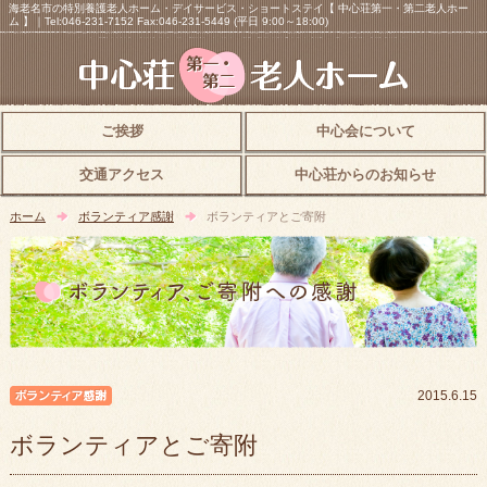
海老名市の特別養護老人ホーム・デイサービス・ショートステイ【 中心荘第一・第二老人ホー
ム 】｜Tel:046-231-7152 Fax:046-231-5449 (平日 9:00～18:00)
ご挨拶
中心会について
交通アクセス
中心荘からのお知らせ
ホーム
ボランティア感謝
ボランティアとご寄附
ボランティア感謝
2015.6.15
ボランティアとご寄附