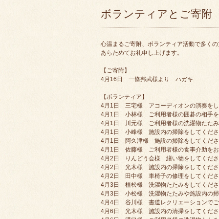
ボランティアとご寄附
心温まるご寄附、ボランティア活動で多くの
あらためてお礼申し上げます。
【ご寄附】
4月16日 一條邦武様より ハガキ
【ボランティア】
4月1日 三宅様 アコーディオンの演奏を
4月1日 小林様 ご利用者様の囲碁の相手
4月1日 川元様 ご利用者様の洗濯物たた
4月1日 小峰様 施設内の掃除をしてくだ
4月1日 阿久津様 施設の掃除をしてくだ
4月1日 佐藤様 ご利用者様の食事介助を
4月2日 りんどう会様 繕い物をしてくだ
4月2日 光木様 施設内の掃除をしてくだ
4月2日 田中様 車椅子の修理をしてくだ
4月3日 植松様 洗濯物たたみをしてくだ
4月3日 小松様 洗濯物たたみや施設内の
4月4日 谷川様 書道レクリエーションで
4月6日 光木様 施設内の清掃をしてくだ