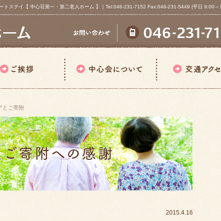
心荘第一・第二老人ホーム 】｜Tel:046-231-7152 Fax:046-231-5449 (平日 9:00～18
アとご寄附
2015.4.16