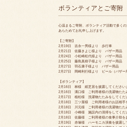
ボランティアとご寄附
心温まるご寄附、ボランティア活動で多くの
あらためてお礼申し上げます。
【ご寄附】
2月19日 吉永一男様より 歩行車
2月21日 佐藤きよじ様より バザー用品
2月24日 小松崎松代様より バザー用品
2月25日 藤島真樹子様より バザー用品
2月27日 羽石康子様より バザー用品
2月27日 岡崎利行様より ビール（バザー
【ボランティア】
2月16日 林様 紙芝居を披露してください
2月16日 溝口様 ご利用者様の洗濯物た
2月17日 植松様 洗濯物たたみをしてくだ
2月18日 三ツ屋様 ご利用者様のお話相手
2月18日 川元様 ご利用者様の洗濯物た
2月18日 小峰様 施設内の清掃をしてくだ
2月18日 佐藤様 ご利用者様の食事介助
2月19日 赤塚様 ハーモニカ演奏を披露し