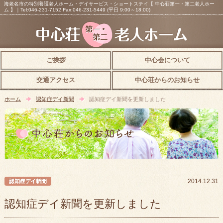
海老名市の特別養護老人ホーム・デイサービス・ショートステイ【 中心荘第一・第二老人ホー
ム 】｜Tel:046-231-7152 Fax:046-231-5449 (平日 9:00～18:00)
ご挨拶
中心会について
交通アクセス
中心荘からのお知らせ
ホーム
認知症デイ新聞
認知症デイ新聞を更新しました
認知症デイ新聞
2014.12.31
認知症デイ新聞を更新しました