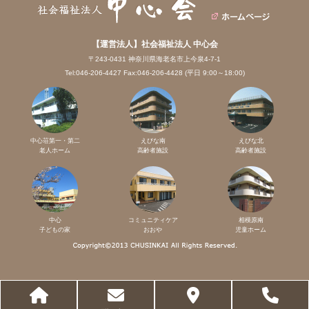
【運営法人】社会福祉法人 中心会
〒243-0431 神奈川県海老名市上今泉4-7-1
Tel:046-206-4427 Fax:046-206-4428 (平日 9:00～18:00)
中心荘第一・第二
えびな南
えびな北
老人ホーム
高齢者施設
高齢者施設
中心
コミュニティケア
相模原南
子どもの家
おおや
児童ホーム