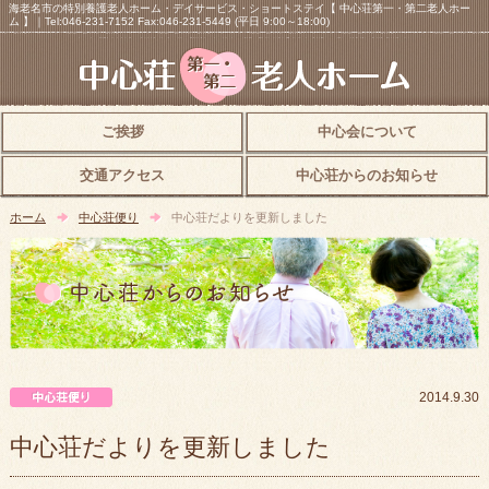
海老名市の特別養護老人ホーム・デイサービス・ショートステイ【 中心荘第一・第二老人ホー
ム 】｜Tel:046-231-7152 Fax:046-231-5449 (平日 9:00～18:00)
ご挨拶
中心会について
交通アクセス
中心荘からのお知らせ
ホーム
中心荘便り
中心荘だよりを更新しました
中心荘便り
2014.9.30
中心荘だよりを更新しました