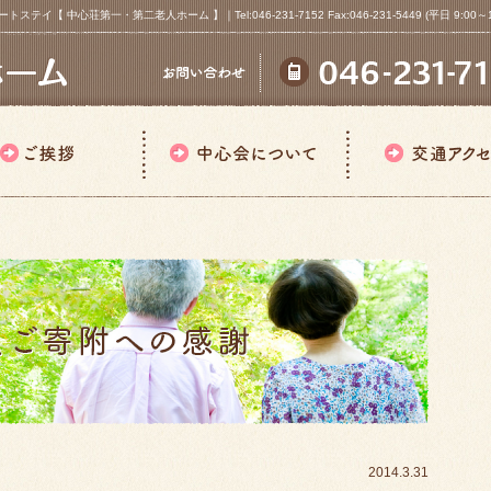
心荘第一・第二老人ホーム 】｜Tel:046-231-7152 Fax:046-231-5449 (平日 9:00～18
2014.3.31