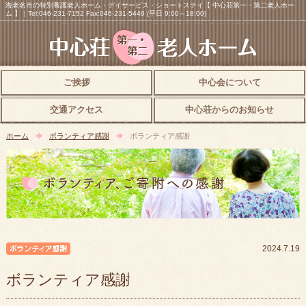
海老名市の特別養護老人ホーム・デイサービス・ショートステイ【 中心荘第一・第二老人ホー
ム 】｜Tel:046-231-7152 Fax:046-231-5449 (平日 9:00～18:00)
ご挨拶
中心会について
交通アクセス
中心荘からのお知らせ
ホーム
ボランティア感謝
ボランティア感謝
ボランティア感謝
2024.7.19
ボランティア感謝