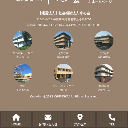
【運営法人】社会福祉法人 中心会
〒243-0431 神奈川県海老名市上今泉4-7-1
Tel:046-206-4427 Fax:046-206-4428 (平日 9:00～18:00)
中心荘第一・第二
えびな南
えびな北
老人ホーム
高齢者施設
高齢者施設
中心
コミュニティケア
相模原南
子どもの家
おおや
児童ホーム
HOME
お問い合わせ
アクセス
TEL