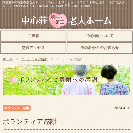
海老名市の特別養護老人ホーム・デイサービス・ショートステイ【 中心荘第一・第二老人ホー
ム 】｜Tel:046-231-7152 Fax:046-231-5449 (平日 9:00～18:00)
ご挨拶
中心会について
交通アクセス
中心荘からのお知らせ
ホーム
ボランティア感謝
ボランティア感謝
ボランティア感謝
2024.4.18
ボランティア感謝