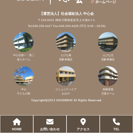
【運営法人】社会福祉法人 中心会
〒243-0431 神奈川県海老名市上今泉4-7-1
Tel:046-206-4427 Fax:046-206-4428 (平日 9:00～18:00)
中心荘第一・第二
えびな南
えびな北
老人ホーム
高齢者施設
高齢者施設
中心
コミュニティケア
相模原南
子どもの家
おおや
児童ホーム
HOME
お問い合わせ
アクセス
TEL